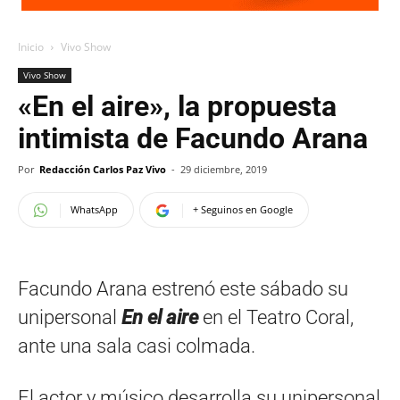
Inicio
Vivo Show
Vivo Show
«En el aire», la propuesta
intimista de Facundo Arana
Por
Redacción Carlos Paz Vivo
-
29 diciembre, 2019
WhatsApp
+ Seguinos en Google
Facundo Arana estrenó este sábado su
unipersonal
En el aire
en el Teatro Coral,
ante una sala casi colmada.
El actor y músico desarrolla su unipersonal