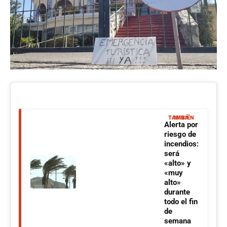
MIRÁ TAMBIÉN
Alerta por
riesgo de
incendios:
será
«alto» y
«muy
alto»
durante
todo el fin
de
semana