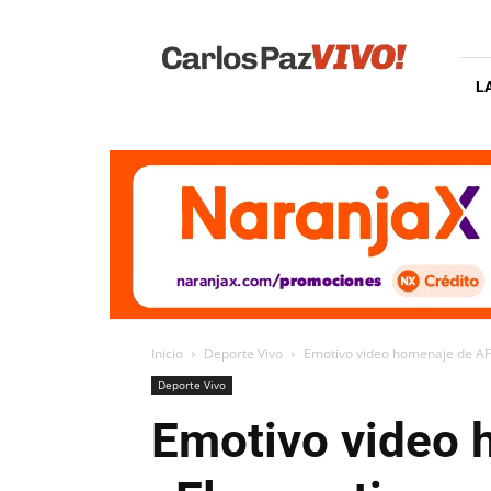
Carlos
Paz
Vivo
L
Inicio
Deporte Vivo
Emotivo video homenaje de AFA 
Deporte Vivo
Emotivo video 