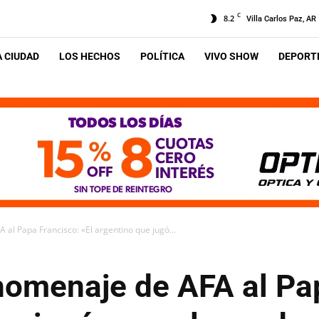
C
8.2
Villa Carlos Paz, AR
A CIUDAD
LOS HECHOS
POLÍTICA
VIVO SHOW
DEPORTE
al Papa Francisco: «El argentino que jugó...
homenaje de AFA al Pa