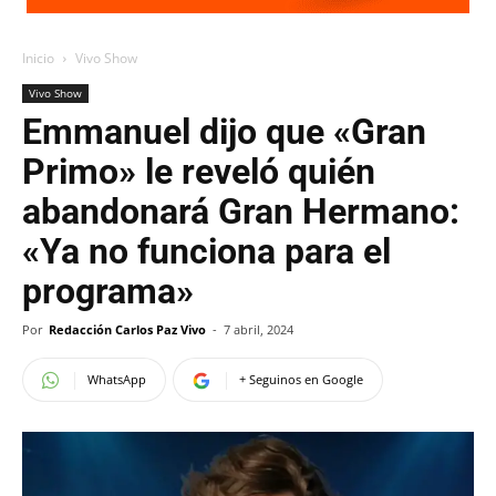
Inicio
Vivo Show
Vivo Show
Emmanuel dijo que «Gran
Primo» le reveló quién
abandonará Gran Hermano:
«Ya no funciona para el
programa»
Por
Redacción Carlos Paz Vivo
-
7 abril, 2024
WhatsApp
+ Seguinos en Google