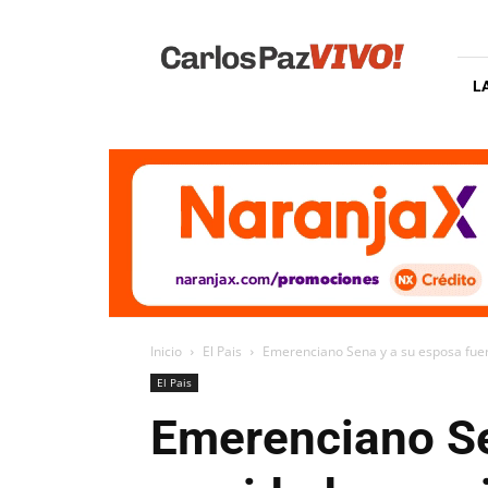
Carlos
Paz
Vivo
L
Inicio
El Pais
Emerenciano Sena y a su esposa fuero
El Pais
Emerenciano Se