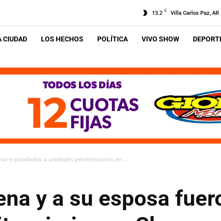
C
13.2
Villa Carlos Paz, AR
A CIUDAD
LOS HECHOS
POLÍTICA
VIVO SHOW
DEPORTE
n trasladados a unidades penitenciarias en...
na y a su esposa fuer