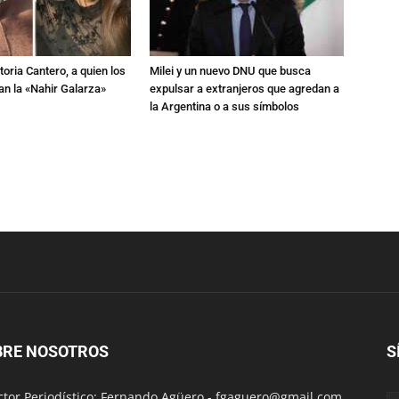
toria Cantero, a quien los
Milei y un nuevo DNU que busca
an la «Nahir Galarza»
expulsar a extranjeros que agredan a
la Argentina o a sus símbolos
BRE NOSOTROS
S
ctor Periodístico: Fernando Agüero -
fgaguero@gmail.com