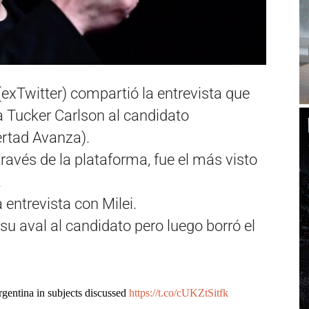
exTwitter) compartió la entrevista que
ta Tucker Carlson al candidato
bertad Avanza).
través de la plataforma, fue el más visto
.
entrevista con Milei.
u aval al candidato pero luego borró el
rgentina in subjects discussed
https://t.co/cUKZtSitfk