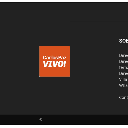
SO
Dire
Dire
fern
Dire
Vill
Wha
Cont
©