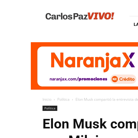
Carlos
Paz
Vivo
L
Inicio
Política
Elon Musk compartió la entrevista d
Política
Elon Musk compa