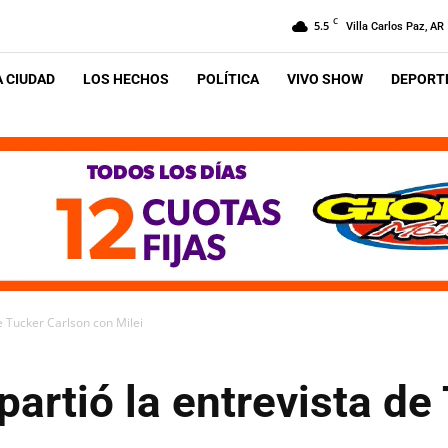
C
5.5
Villa Carlos Paz, AR
A CIUDAD
LOS HECHOS
POLÍTICA
VIVO SHOW
DEPORTE
e Tucker Carlson con Milei
rtió la entrevista de