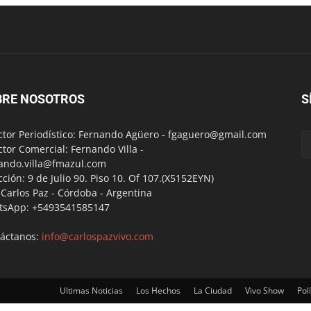
BRE NOSOTROS
S
ctor Periodístico: Fernando Agüero -
fgaguero@gmail.com
ctor Comercial: Fernando Villa -
ando.villa@fmazul.com
cción: 9 de Julio 90. Piso 10. Of 107.(X5152EYN)
a Carlos Paz - Córdoba - Argentina
tsApp: +5493541585147
áctanos:
info@carlospazvivo.com
Ultimas Noticias
Los Hechos
La Ciudad
Vivo Show
Polí