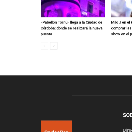
«Pabellón Tornú» llega a la Ciudad de
Milo J en e
Córdoba: dónde se realizará la nueva
comprar las
puesta
show en el p
SO
Dire