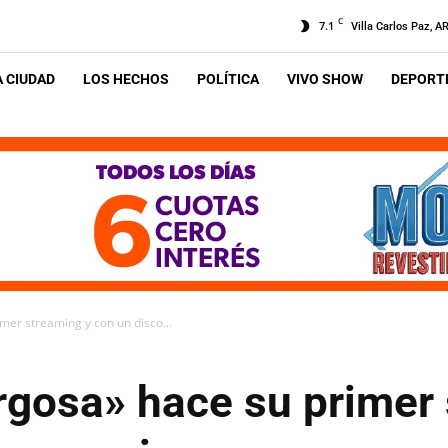
C
7.1
Villa Carlos Paz, A
A CIUDAD
LOS HECHOS
POLÍTICA
VIVO SHOW
DEPORTE
mer streaming y con un disco...
rgosa» hace su primer