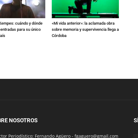
l Kempes: cuándo y dónde
«Mi vida anterior»: la aclamada obra
 entradas para su único
sobre memoria y supervivencia llega a
aís
Córdoba
BRE NOSOTROS
S
ctor Periodístico: Fernando Agüero -
fgaguero@gmail.com