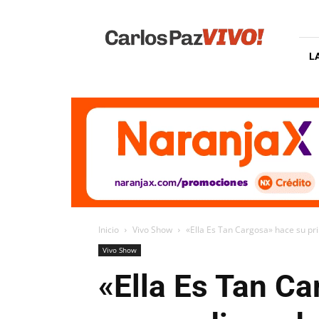
Carlos
Paz
Vivo
L
Inicio
Vivo Show
«Ella Es Tan Cargosa» hace su pri
Vivo Show
«Ella Es Tan Ca