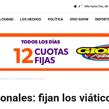
C
8
Villa Carlos Paz, AR
A CIUDAD
LOS HECHOS
POLÍTICA
VIVO SHOW
DEPORTE
ticos para las autoridades de mesa
nales: fijan los viátic