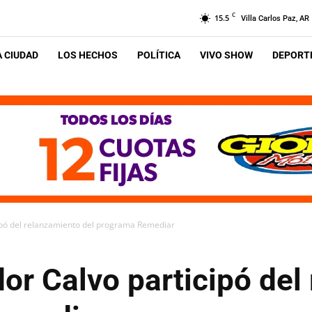
C
15.5
Villa Carlos Paz, AR
A CIUDAD
LOS HECHOS
POLÍTICA
VIVO SHOW
DEPORTE
ipó del relanzamiento del programa Remediar
or Calvo participó del