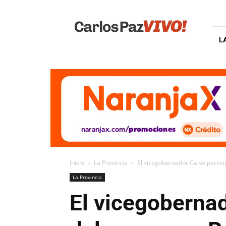
Carlos
Paz
Vivo
L
Inicio
La Provincia
El vicegobernador Calvo partic
La Provincia
El vicegobernad