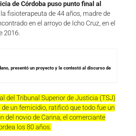
icia de Córdoba puso punto final al
, la fisioterapeuta de 44 años, madre de
contrado en el arroyo de Icho Cruz, en el
de 2016.
dano, presentó un proyecto y le contestó al discurso de
al del Tribunal Superior de Justicia (TSJ)
de un femicidio, ratificó que todo fue un
n del novio de Carina, el comerciante
ordea los 80 años.