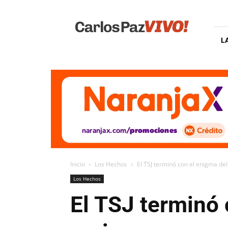
Carlos
Paz
Vivo
L
Inicio
Los Hechos
El TSJ terminó con el enigma del
Los Hechos
El TSJ terminó 