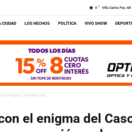
C
8
Villa Carlos Paz, AR
A CIUDAD
LOS HECHOS
POLÍTICA
VIVO SHOW
DEPORTE
 Caso Drigani, la mujer cuyo...
con el enigma del Caso