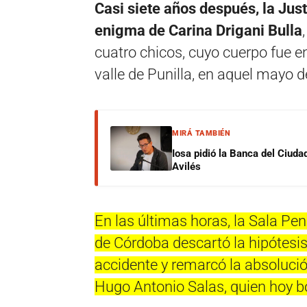
Casi siete años después, la Just
enigma de Carina Drigani Bulla
cuatro chicos, cuyo cuerpo fue en
valle de Punilla, en aquel mayo 
MIRÁ TAMBIÉN
Iosa pidió la Banca del Ciuda
Avilés
En las últimas horas, la Sala Pen
de Córdoba descartó la hipótesis 
accidente y remarcó la absolució
Hugo Antonio Salas, quien hoy b