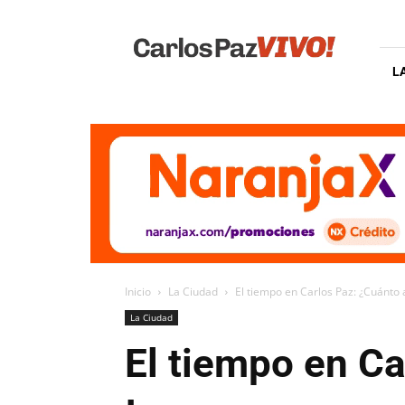
Carlos
Paz
Vivo
L
Inicio
La Ciudad
El tiempo en Carlos Paz: ¿Cuánto 
La Ciudad
El tiempo en Ca