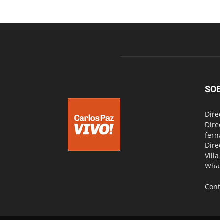
SO
Dire
Dire
fern
Dire
Vill
Wha
Cont