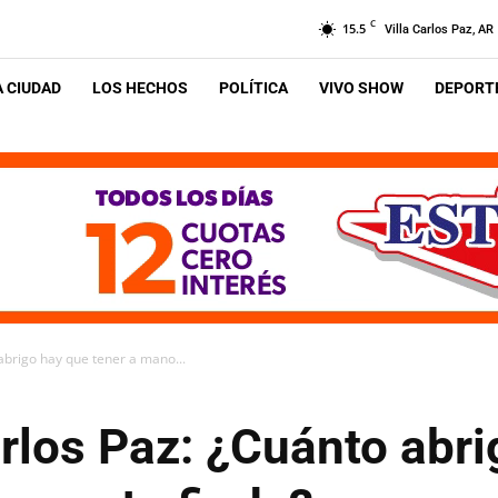
C
15.5
Villa Carlos Paz, AR
A CIUDAD
LOS HECHOS
POLÍTICA
VIVO SHOW
DEPORTE
abrigo hay que tener a mano...
rlos Paz: ¿Cuánto abr