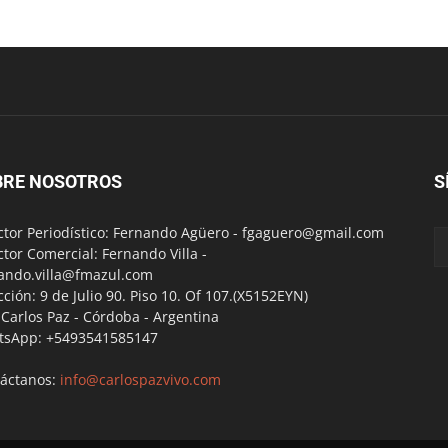
BRE NOSOTROS
S
ctor Periodístico: Fernando Agüero -
fgaguero@gmail.com
ctor Comercial: Fernando Villa -
ando.villa@fmazul.com
cción: 9 de Julio 90. Piso 10. Of 107.(X5152EYN)
a Carlos Paz - Córdoba - Argentina
tsApp: +5493541585147
áctanos:
info@carlospazvivo.com