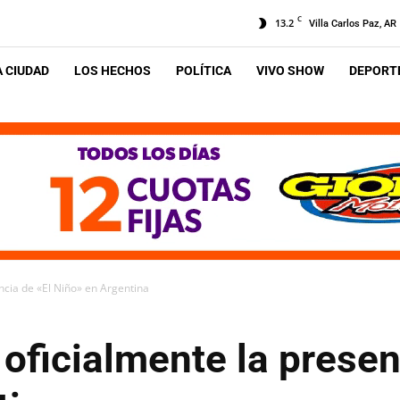
C
13.2
Villa Carlos Paz, AR
A CIUDAD
LOS HECHOS
POLÍTICA
VIVO SHOW
DEPORTE
ncia de «El Niño» en Argentina
oficialmente la presen