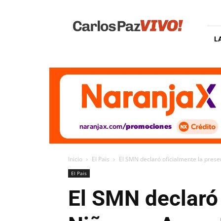
Carlos
Paz
Vivo
L
Inicio
El Pais
El SMN declaró oficialmente la prese
El Pais
El SMN declaró 