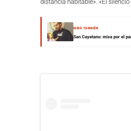
distancia habitable». «El silenci
MIRÁ TAMBIÉN
San Cayetano: misa por el pan