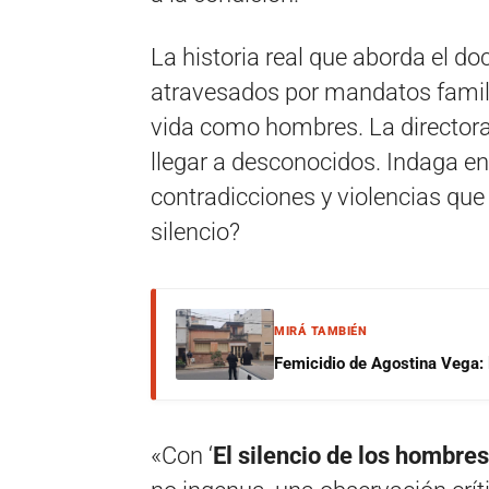
La historia real que aborda el do
atravesados por mandatos famili
vida como hombres. La directora
llegar a desconocidos. Indaga en
contradicciones y violencias que
silencio?
MIRÁ TAMBIÉN
Femicidio de Agostina Vega: 
«Con ‘
El silencio de los hombres