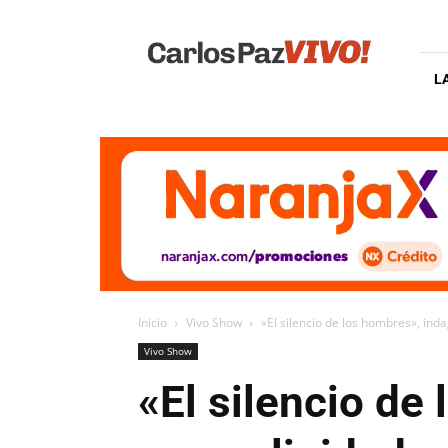
Carlos
Paz
Vivo
L
Inicio
Vivo Show
«El silencio de los hombres», ind
Vivo Show
«El silencio de