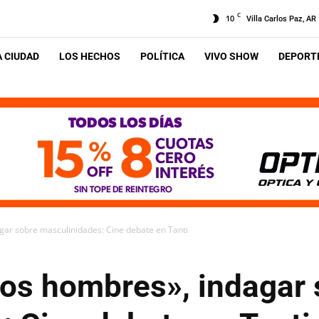
C
10
Villa Carlos Paz, AR
A CIUDAD
LOS HECHOS
POLÍTICA
VIVO SHOW
DEPORTE
agar sobre masculinidades: Cine debate en Tanti
 los hombres», indagar