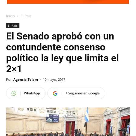
Inicio
El Pais
El Pais
El Senado aprobó con un
contundente consenso
político la ley que limita el
2×1
Por
Agencia Telam
-
10 mayo, 2017
WhatsApp
+ Seguinos en Google