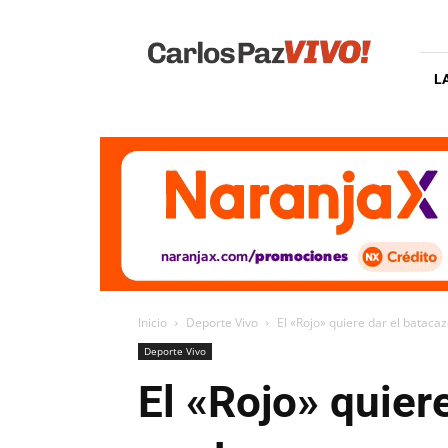
Carlos
Paz
Vivo
L
Inicio
Deporte Vivo
El «Rojo» quiere dar el bataca
Deporte Vivo
El «Rojo» quier