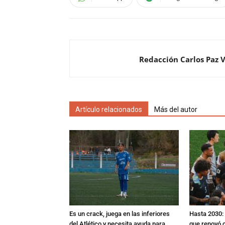
Redacción Carlos Paz 
Artículo relacionados
Más del autor
Es un crack, juega en las inferiores
Hasta 2030: 
del Atlético y necesita ayuda para
que renovó c