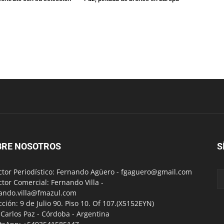
BRE NOSOTROS
S
ctor Periodístico: Fernando Agüero -
fgaguero@gmail.com
ctor Comercial: Fernando Villa -
ando.villa@fmazul.com
cción: 9 de Julio 90. Piso 10. Of 107.(X5152EYN)
a Carlos Paz - Córdoba - Argentina