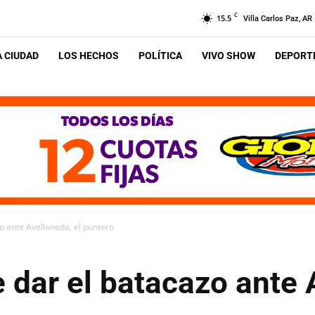
C
15.5
Villa Carlos Paz, AR
A CIUDAD
LOS HECHOS
POLÍTICA
VIVO SHOW
DEPORTE
zo ante Avellaneda, el puntero
e dar el batacazo ante 