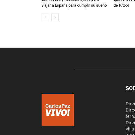
viajar a España para cumplir su sueño
de fútbol
SO
Dire
Dire
fern
Dire
Vill