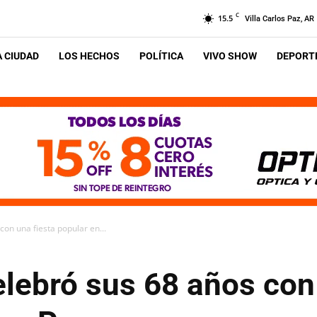
C
15.5
Villa Carlos Paz, AR
A CIUDAD
LOS HECHOS
POLÍTICA
VIVO SHOW
DEPORTE
con una fiesta popular en...
elebró sus 68 años con