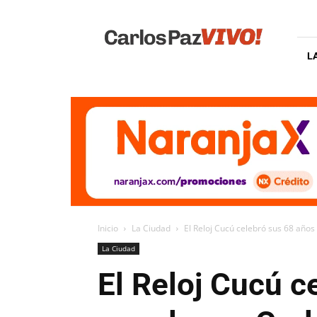
Carlos
Paz
Vivo
L
Inicio
La Ciudad
El Reloj Cucú celebró sus 68 años 
La Ciudad
El Reloj Cucú c