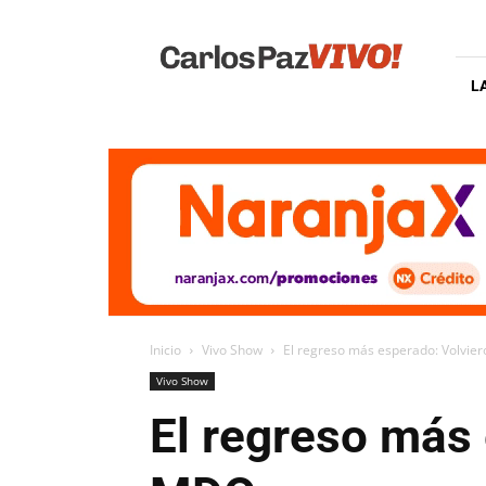
Carlos
Paz
Vivo
L
Inicio
Vivo Show
El regreso más esperado: Volvie
Vivo Show
El regreso más