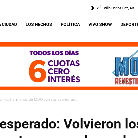
C
2
Villa Carlos Paz, AR
A CIUDAD
LOS HECHOS
POLÍTICA
VIVO SHOW
DEPORTE
ron los hermanos de MDQ con sus aventuras...
 esperado: Volvieron l