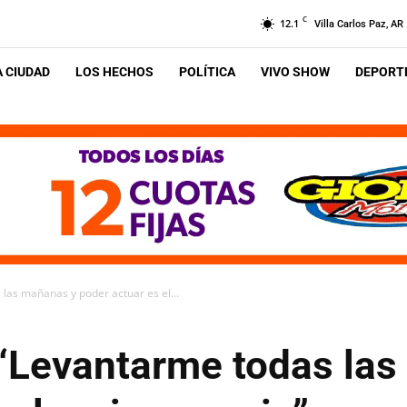
C
12.1
Villa Carlos Paz, AR
A CIUDAD
LOS HECHOS
POLÍTICA
VIVO SHOW
DEPORTE
las mañanas y poder actuar es el...
 “Levantarme todas la