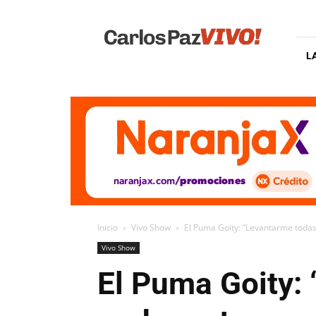
Carlos
Paz
Vivo
L
Inicio
Vivo Show
El Puma Goity: “Levantarme todas 
Vivo Show
El Puma Goity: