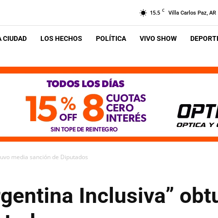
C
15.5
Villa Carlos Paz, AR
A CIUDAD
LOS HECHOS
POLÍTICA
VIVO SHOW
DEPORTE
btuvo media sanción de Diputados
gentina Inclusiva” ob