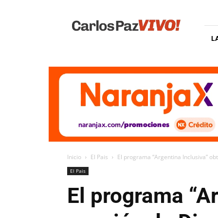
Carlos
Paz
Vivo
L
Inicio
El Pais
El programa “Argentina Inclusiva” o
El Pais
El programa “Ar