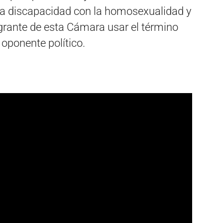
la discapacidad con la homosexualidad y
rante de esta Cámara usar el término
 oponente político.