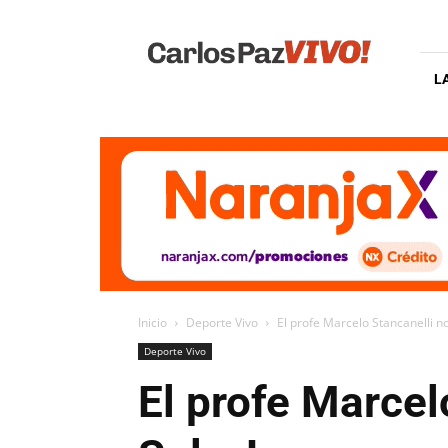
Carlos
Paz
Vivo
L
Inicio
Deporte Vivo
El profe Marcelo Stancanelli no
Deporte Vivo
El profe Marcel