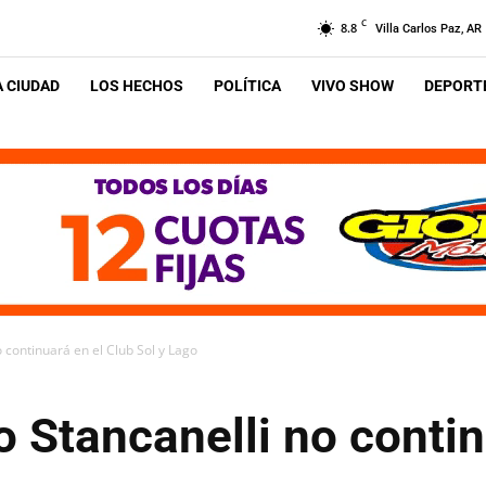
C
8.8
Villa Carlos Paz, AR
A CIUDAD
LOS HECHOS
POLÍTICA
VIVO SHOW
DEPORTE
 continuará en el Club Sol y Lago
o Stancanelli no contin