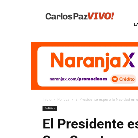
Carlos
Paz
Vivo
L
Inicio
Política
El Presidente esperó la Navidad en 
Política
El Presidente e