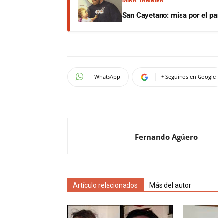
MIRÁ TAMBIÉN
San Cayetano: misa por el pan
WhatsApp
+ Seguinos en Google
Fernando Agüero
Artículo relacionados
Más del autor