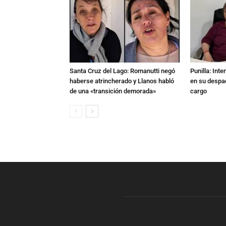
Santa Cruz del Lago: Romanutti negó
Punilla: Int
haberse atrincherado y Llanos habló
en su despac
de una «transición demorada»
cargo