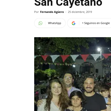
San Cayetano
Por
Fernando Agüero
-
25 diciembre, 2019
WhatsApp
+ Seguinos en Google