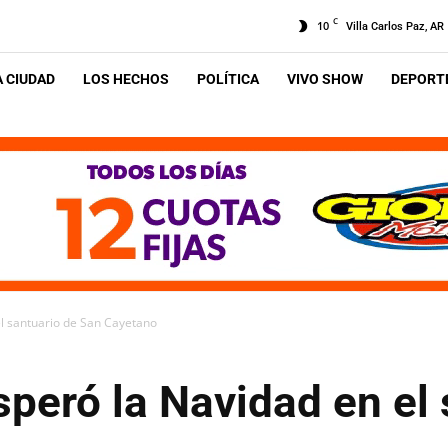
C
10
Villa Carlos Paz, AR
A CIUDAD
LOS HECHOS
POLÍTICA
VIVO SHOW
DEPORTE
el santuario de San Cayetano
speró la Navidad en el