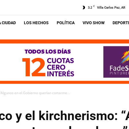
C
3.2
Villa Carlos Paz, AR
A CIUDAD
LOS HECHOS
POLÍTICA
VIVO SHOW
DEPORTE
 “Algunos en el Gobierno querían cortarme...
co y el kirchnerismo: “