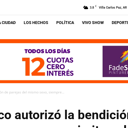
C
3.8
Villa Carlos Paz, AR
A CIUDAD
LOS HECHOS
POLÍTICA
VIVO SHOW
DEPORTE
ión de parejas del mismo sexo, siempre...
co autorizó la bendició