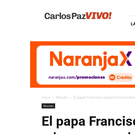
Carlos
Paz
Vivo
L
Inicio
Mundo
El papa Francisco autorizó la bendic
Mundo
El papa Francis