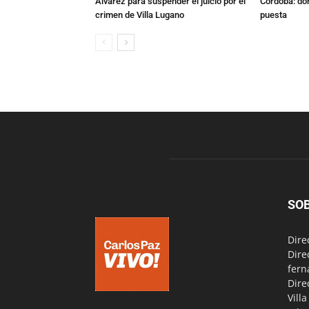
Álvarez para suspender el juicio por el
Córdoba: dón
crimen de Villa Lugano
puesta
SO
Dire
Dire
fern
Dire
Vill