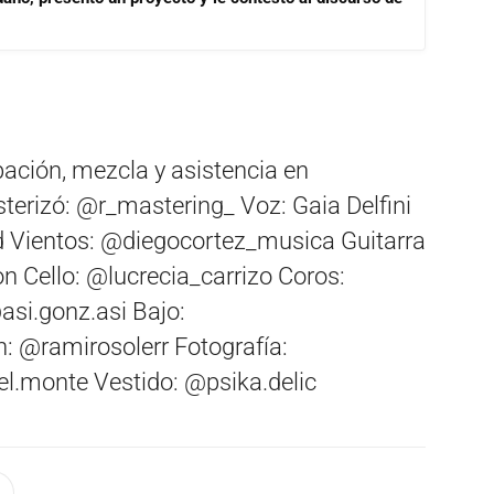
bación, mezcla y asistencia en
rizó: @r_mastering_ Voz: Gaia Delfini
 Vientos: @diegocortez_musica Guitarra
 Cello: @lucrecia_carrizo Coros:
asi.gonz.asi Bajo:
n: @ramirosolerr Fotografía:
l.monte Vestido: @psika.delic