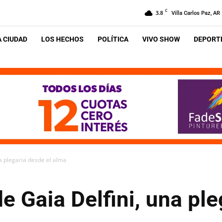
C
3.8
Villa Carlos Paz, AR
A CIUDAD
LOS HECHOS
POLÍTICA
VIVO SHOW
DEPORTE
a plegaria desde el alma
e Gaia Delfini, una ple