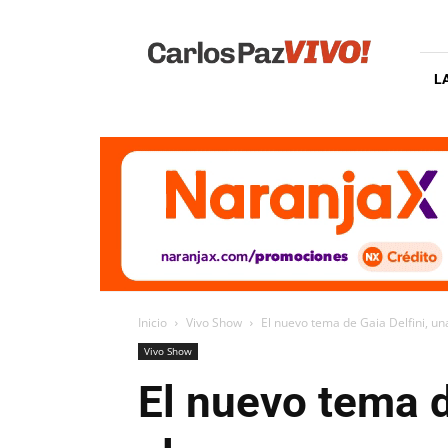
Carlos
Paz
Vivo
L
Inicio
Vivo Show
El nuevo tema de Gaia Delfini, un
Vivo Show
El nuevo tema d