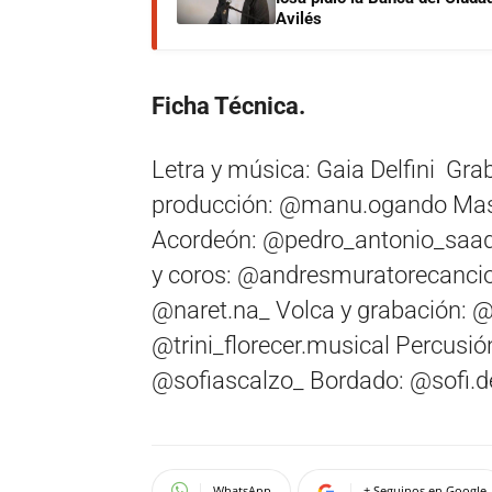
Avilés
Ficha Técnica.
Letra y música: Gaia Delfini Gra
producción: @manu.ogando Maste
Acordeón: @pedro_antonio_saad
y coros: @andresmuratorecancion
@naret.na_ Volca y grabación: @
@trini_florecer.musical Percusió
@sofiascalzo_ Bordado: @sofi.de
WhatsApp
+ Seguinos en Google