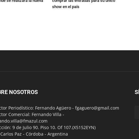
de se realizará la nueva
comprar las entradas para su único
show en el país
BRE NOSOTROS
S
ctor Periodístico: Fernando Agüero -
fgaguero@gmail.com
ctor Comercial: Fernando Villa -
ando.villa@fmazul.com
cción: 9 de Julio 90. Piso 10. Of 107.(X5152EYN)
a Carlos Paz - Córdoba - Argentina