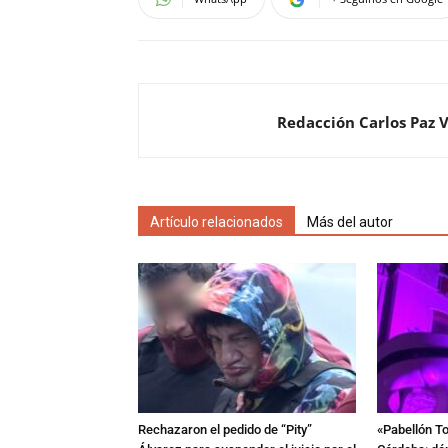
Redacción Carlos Paz 
Artículo relacionados
Más del autor
Rechazaron el pedido de “Pity”
«Pabellón To