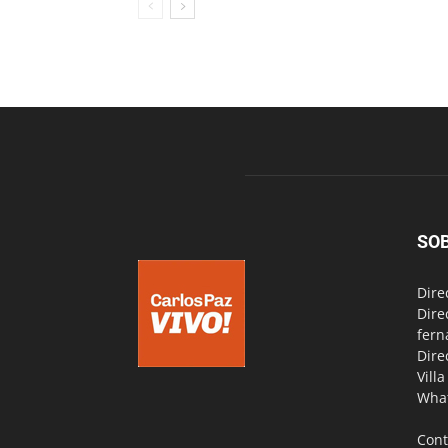
SO
Dire
Dire
fern
Dire
Vill
Wha
Cont