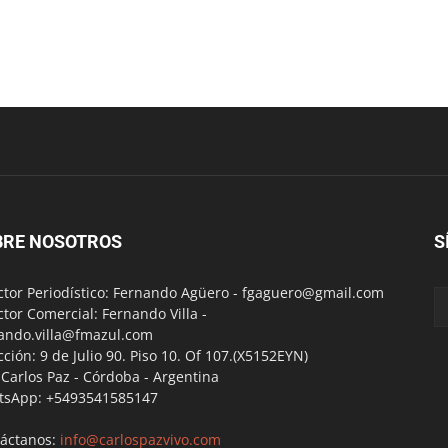
BRE NOSOTROS
S
ctor Periodístico: Fernando Agüero -
fgaguero@gmail.com
ctor Comercial: Fernando Villa -
ando.villa@fmazul.com
cción: 9 de Julio 90. Piso 10. Of 107.(X5152EYN)
a Carlos Paz - Córdoba - Argentina
tsApp: +5493541585147
áctanos:
info@carlospazvivo.com