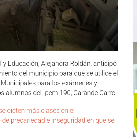
l y Educación, Alejandra Roldán, anticipó
miento del municipio para que se utilice el
s Municipales para los exámenes y
os alumnos del Ipem 190, Carande Carro.
se dicten más clases en el
o de precariedad e inseguridad en que se