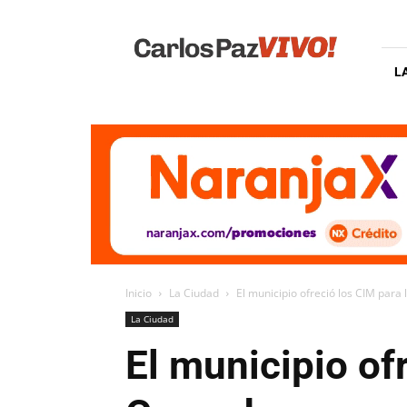
Carlos
Paz
Vivo
L
Inicio
La Ciudad
El municipio ofreció los CIM par
La Ciudad
El municipio of