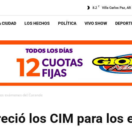
C
8.2
Villa Carlos Paz, AR
A CIUDAD
LOS HECHOS
POLÍTICA
VIVO SHOW
DEPORTE
a los exámenes del Carande
reció los CIM para los