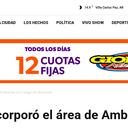
C
14.9
Villa Carlos Paz, AR
A CIUDAD
LOS HECHOS
POLÍTICA
VIVO SHOW
DEPORTE
 Ambiente con rango de dirección
corporó el área de Am