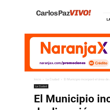
Carlos
Paz
Vivo
L
Inicio
La Ciudad
El Municipio incorporó el área de
La Ciudad
El Municipio in