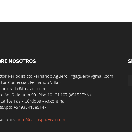
BRE NOSOTROS
S
ctor Periodístico: Fernando Agüero -
fgaguero@gmail.com
ctor Comercial: Fernando Villa -
ando.villa@fmazul.com
cción: 9 de Julio 90. Piso 10. Of 107.(X5152EYN)
a Carlos Paz - Córdoba - Argentina
tsApp: +5493541585147
áctanos:
info@carlospazvivo.com