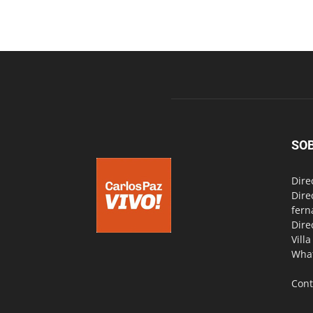
SO
Dire
Dire
fern
Dire
Vill
Wha
Cont