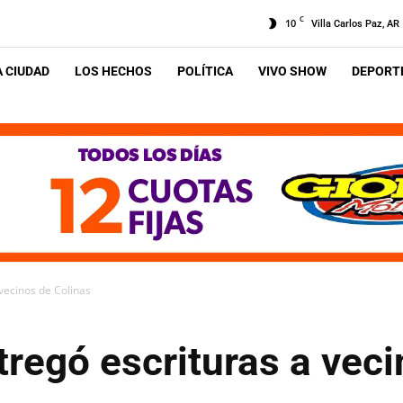
C
10
Villa Carlos Paz, AR
A CIUDAD
LOS HECHOS
POLÍTICA
VIVO SHOW
DEPORTE
 vecinos de Colinas
tregó escrituras a vec