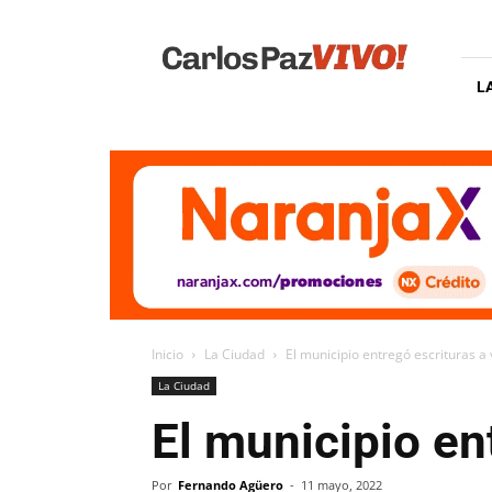
Carlos
Paz
Vivo
L
Inicio
La Ciudad
El municipio entregó escrituras a
La Ciudad
El municipio en
Por
Fernando Agüero
-
11 mayo, 2022