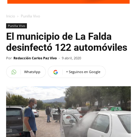
Inicio
Punilla Vivo
Punilla Vivo
El municipio de La Falda
desinfectó 122 automóviles
Por
Redacción Carlos Paz Vivo
-
9 abril, 2020
WhatsApp
+ Seguinos en Google