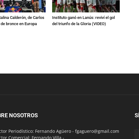
talina Calderón, de Carlos
Instituto ganó en Lanús: reviví el gol
a de bronce en Europa
del triunfo de la Gloria (VIDEO)
BRE NOSOTROS
S
ctor Periodístico: Fernando Agüero -
fgaguero@gmail.com
ctor Comercial: Fernando Villa -