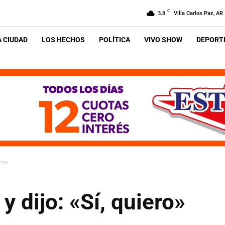
C
3.8
Villa Carlos Paz, AR
A CIUDAD
LOS HECHOS
POLÍTICA
VIVO SHOW
DEPORTE
ero»
y dijo: «Sí, quiero»