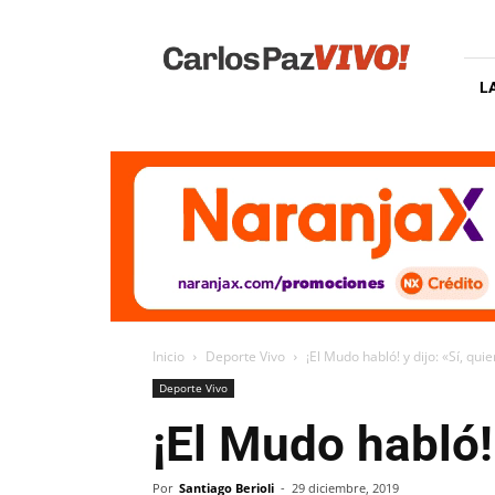
Carlos
Paz
Vivo
L
Inicio
Deporte Vivo
¡El Mudo habló! y dijo: «Sí, qui
Deporte Vivo
¡El Mudo habló! 
Por
Santiago Berioli
-
29 diciembre, 2019