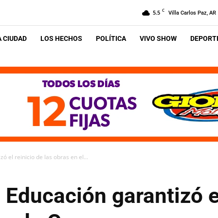
C
5.5
Villa Carlos Paz, AR
A CIUDAD
LOS HECHOS
POLÍTICA
VIVO SHOW
DEPORTE
ó el reinicio de las obras en el...
 Educación garantizó el