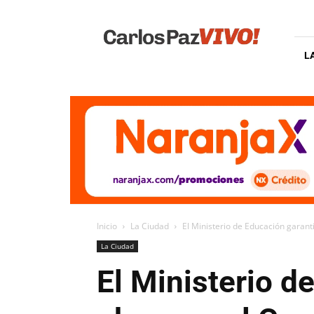
Carlos
Paz
Vivo
L
Inicio
La Ciudad
El Ministerio de Educación garantiz
La Ciudad
El Ministerio de