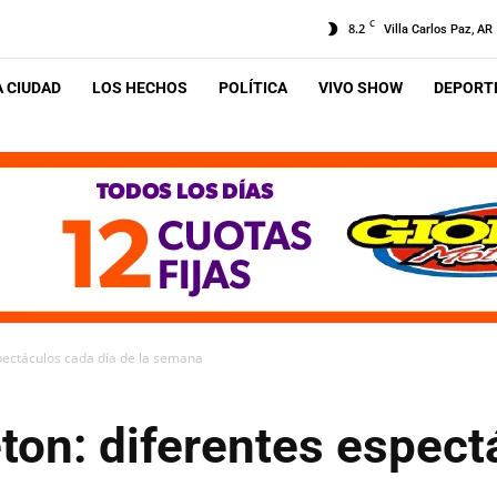
C
8.2
Villa Carlos Paz, AR
A CIUDAD
LOS HECHOS
POLÍTICA
VIVO SHOW
DEPORTE
espectáculos cada día de la semana
leton: diferentes espec