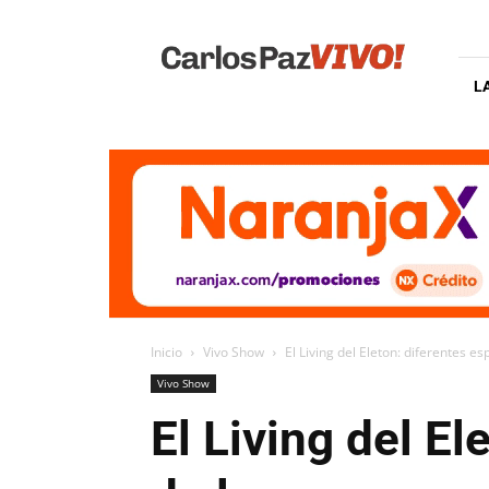
Carlos
Paz
Vivo
L
Inicio
Vivo Show
El Living del Eleton: diferentes 
Vivo Show
El Living del E