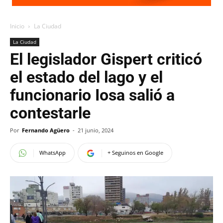
Inicio
La Ciudad
La Ciudad
El legislador Gispert criticó
el estado del lago y el
funcionario Iosa salió a
contestarle
Por
Fernando Agüero
-
21 junio, 2024
WhatsApp
+ Seguinos en Google