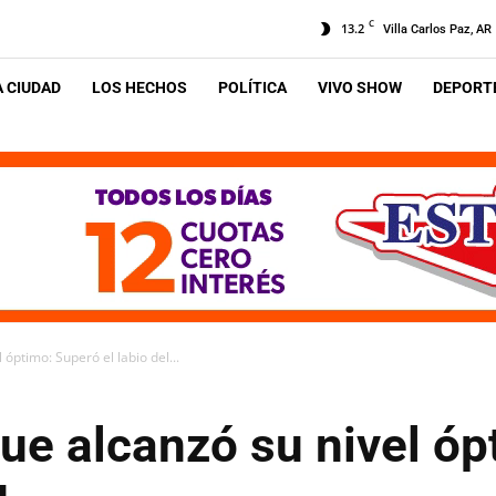
C
13.2
Villa Carlos Paz, AR
A CIUDAD
LOS HECHOS
POLÍTICA
VIVO SHOW
DEPORTE
 óptimo: Superó el labio del...
ue alcanzó su nivel óp