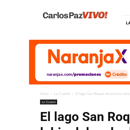
Carlos
Paz
Vivo
L
Inicio
La Ciudad
El lago San Roque alcanzó su nivel
La Ciudad
El lago San Roq