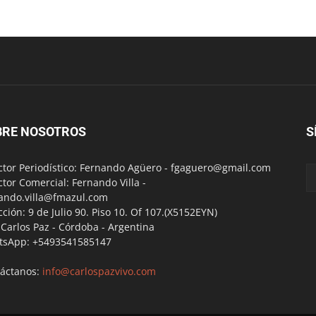
BRE NOSOTROS
S
ctor Periodístico: Fernando Agüero -
fgaguero@gmail.com
ctor Comercial: Fernando Villa -
ando.villa@fmazul.com
cción: 9 de Julio 90. Piso 10. Of 107.(X5152EYN)
a Carlos Paz - Córdoba - Argentina
tsApp: +5493541585147
áctanos:
info@carlospazvivo.com