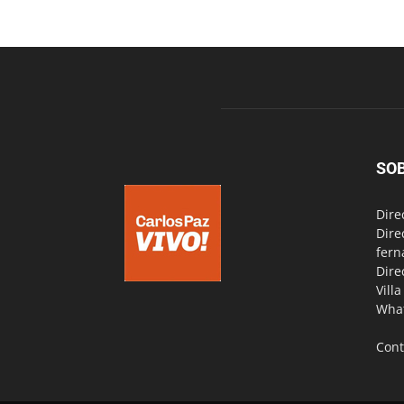
SO
Dire
Dire
fern
Dire
Vill
Wha
Cont