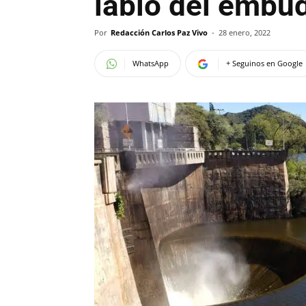
labio del embu
Por
Redacción Carlos Paz Vivo
-
28 enero, 2022
WhatsApp
+ Seguinos en Google