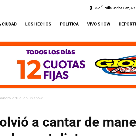
C
8.2
Villa Carlos Paz, AR
A CIUDAD
LOS HECHOS
POLÍTICA
VIVO SHOW
DEPORTE
manera virtual en un show...
volvió a cantar de mane