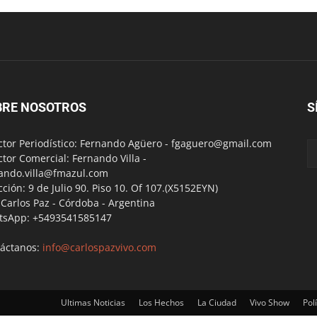
BRE NOSOTROS
S
ctor Periodístico: Fernando Agüero -
fgaguero@gmail.com
ctor Comercial: Fernando Villa -
ando.villa@fmazul.com
cción: 9 de Julio 90. Piso 10. Of 107.(X5152EYN)
a Carlos Paz - Córdoba - Argentina
tsApp: +5493541585147
áctanos:
info@carlospazvivo.com
Ultimas Noticias
Los Hechos
La Ciudad
Vivo Show
Polí