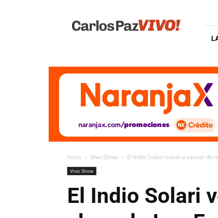
Carlos
Paz
Vivo
L
Inicio
Vivo Show
El Indio Solari volvió a cantar de 
Vivo Show
El Indio Solari 