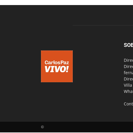
SO
Dire
Dire
fern
Dire
Vill
Wha
Cont
©