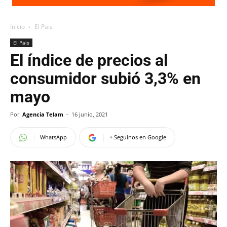
Inicio
El Pais
El Pais
El índice de precios al
consumidor subió 3,3% en
mayo
Por
Agencia Telam
-
16 junio, 2021
WhatsApp
+ Seguinos en Google