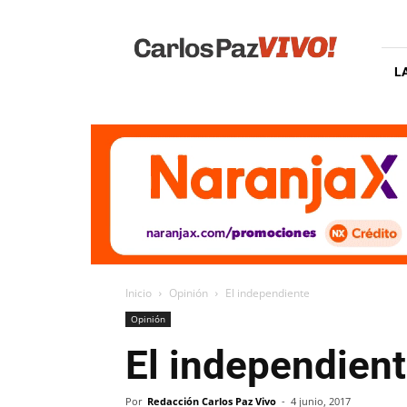
Carlos
Paz
Vivo
L
Inicio
Opinión
El independiente
Opinión
El independien
Por
Redacción Carlos Paz Vivo
-
4 junio, 2017