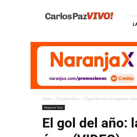
Carlos
Paz
Vivo
L
Inicio
Deporte Vivo
El gol del año: la exquisita rab
Deporte Vivo
El gol del año: 