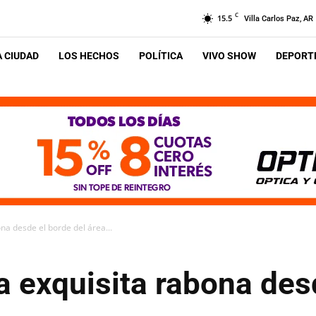
C
15.5
Villa Carlos Paz, AR
A CIUDAD
LOS HECHOS
POLÍTICA
VIVO SHOW
DEPORTE
ona desde el borde del área...
la exquisita rabona des