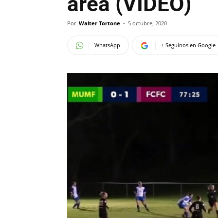
área (VIDEO)
Por
Walter Tortone
-
5 octubre, 2020
WhatsApp
+ Seguinos en Google