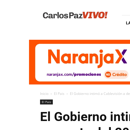
Carlos
Paz
Vivo
L
Inicio
El Pais
El Gobierno intimó a Cablevisión a de
El Pais
El Gobierno int