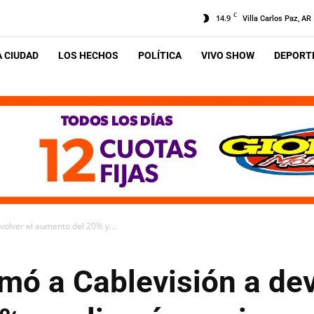
C
14.9
Villa Carlos Paz, AR
A CIUDAD
LOS HECHOS
POLÍTICA
VIVO SHOW
DEPORTE
volver el aumento del 20% y...
imó a Cablevisión a dev