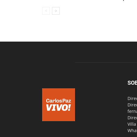
SO
Dire
Dire
fern
Dire
Vill
Wha