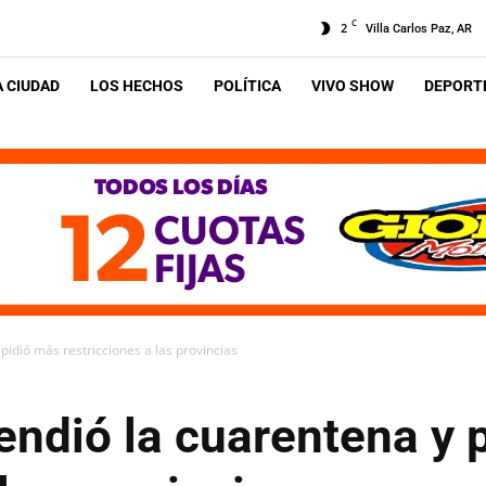
C
2
Villa Carlos Paz, AR
A CIUDAD
LOS HECHOS
POLÍTICA
VIVO SHOW
DEPORTE
pidió más restricciones a las provincias
endió la cuarentena y 