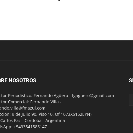
BRE NOSOTROS
S
ctor Periodístico: Fernando Agüero -
fgaguero@gmail.com
ctor Comercial: Fernando Villa -
ando.villa@fmazul.com
cción: 9 de Julio 90. Piso 10. Of 107.(X5152EYN)
a Carlos Paz - Córdoba - Argentina
tsApp: +5493541585147