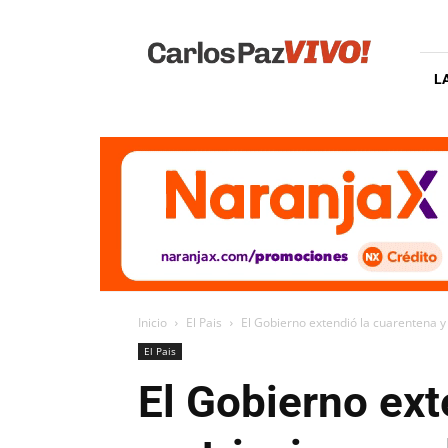
Carlos
Paz
Vivo
L
Inicio
El Pais
El Gobierno extendió la cuarentena y 
El Pais
El Gobierno ext