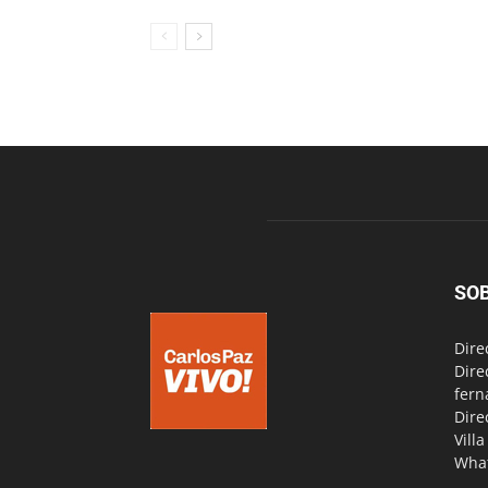
SO
Dire
Dire
fern
Dire
Vill
Wha