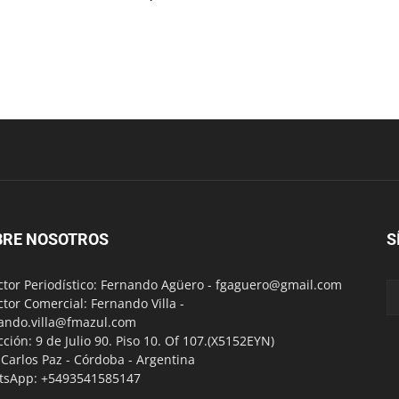
BRE NOSOTROS
S
ctor Periodístico: Fernando Agüero -
fgaguero@gmail.com
ctor Comercial: Fernando Villa -
ando.villa@fmazul.com
cción: 9 de Julio 90. Piso 10. Of 107.(X5152EYN)
a Carlos Paz - Córdoba - Argentina
tsApp: +5493541585147