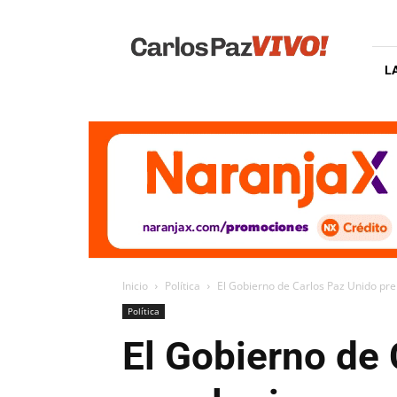
Carlos
Paz
Vivo
L
Inicio
Política
El Gobierno de Carlos Paz Unido prep
Política
El Gobierno de 