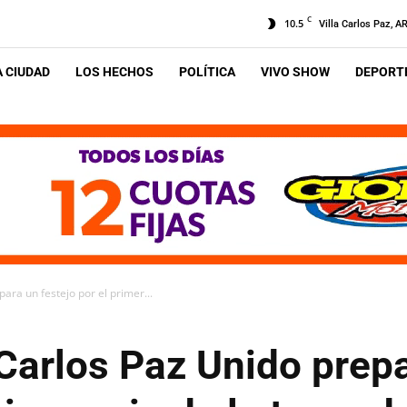
C
10.5
Villa Carlos Paz, A
A CIUDAD
LOS HECHOS
POLÍTICA
VIVO SHOW
DEPORTE
ara un festejo por el primer...
Carlos Paz Unido prepa