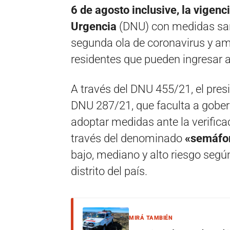
6 de agosto inclusive, la vigen
Urgencia
(DNU) con medidas sani
segunda ola de coronavirus y am
residentes que pueden ingresar al
A través del DNU 455/21, el pres
DNU 287/21, que faculta a gobern
adoptar medidas ante la verific
través del denominado
«semáfor
bajo, mediano y alto riesgo segú
distrito del país.
MIRÁ TAMBIÉN