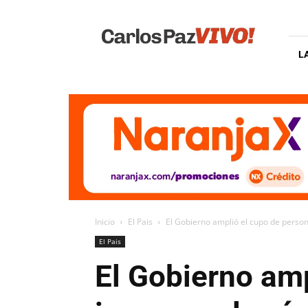
Carlos
Paz
Vivo
L
Inicio
El Pais
El Gobierno amplió el cupo de person
El Pais
El Gobierno am