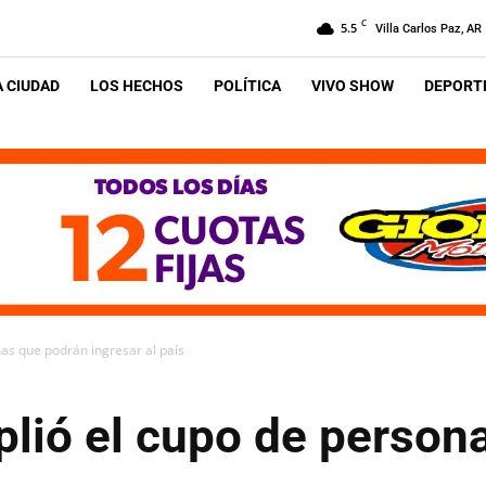
C
5.5
Villa Carlos Paz, AR
A CIUDAD
LOS HECHOS
POLÍTICA
VIVO SHOW
DEPORTE
as que podrán ingresar al país
plió el cupo de person