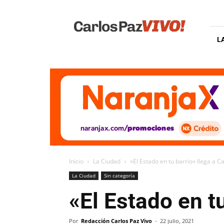
Carlos
Paz
Vivo
L
Inicio
La Ciudad
«El Estado en tu barrio» llega a C
La Ciudad
Sin categoría
«El Estado en t
Por
Redacción Carlos Paz Vivo
-
22 julio, 2021