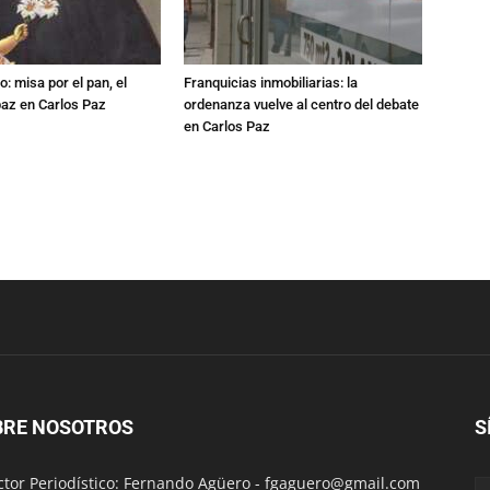
: misa por el pan, el
Franquicias inmobiliarias: la
 paz en Carlos Paz
ordenanza vuelve al centro del debate
en Carlos Paz
BRE NOSOTROS
S
ctor Periodístico: Fernando Agüero -
fgaguero@gmail.com