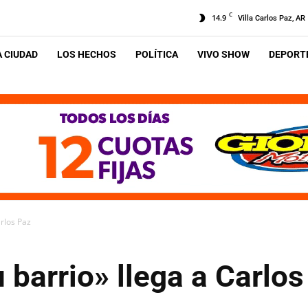
C
14.9
Villa Carlos Paz, AR
A CIUDAD
LOS HECHOS
POLÍTICA
VIVO SHOW
DEPORTE
arlos Paz
u barrio» llega a Carlo