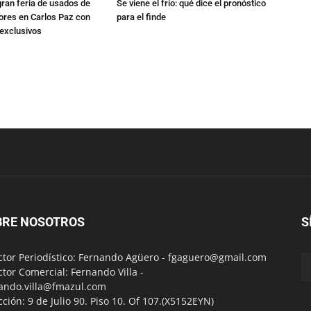
gran feria de usados de
Se viene el frío: qué dice el pronóstico
res en Carlos Paz con
para el finde
exclusivos
BRE NOSOTROS
S
ctor Periodístico: Fernando Agüero -
fgaguero@gmail.com
ctor Comercial: Fernando Villa -
ando.villa@fmazul.com
cción: 9 de Julio 90. Piso 10. Of 107.(X5152EYN)