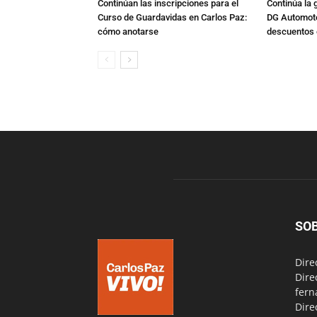
Continúan las inscripciones para el
Continúa la 
Curso de Guardavidas en Carlos Paz:
DG Automoto
cómo anotarse
descuentos 
SO
Dire
Dire
fern
Dire