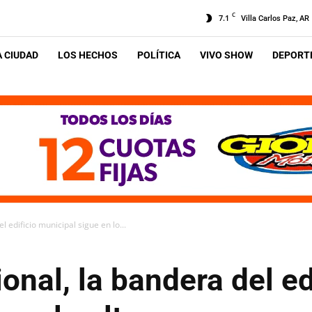
C
7.1
Villa Carlos Paz, AR
A CIUDAD
LOS HECHOS
POLÍTICA
VIVO SHOW
DEPORTE
l edificio municipal sigue en lo...
onal, la bandera del ed