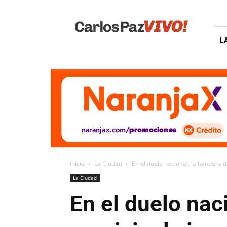
Carlos
Paz
Vivo
L
Inicio
La Ciudad
En el duelo nacional, la bandera de
La Ciudad
En el duelo naci