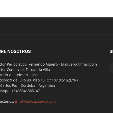
BRE NOSOTROS
S
ctor Periodístico: Fernando Agüero -
fgaguero@gmail.com
ctor Comercial: Fernando Villa -
ando.villa@fmazul.com
cción: 9 de Julio 90. Piso 10. Of 107.(X5152EYN)
a Carlos Paz - Córdoba - Argentina
tsApp: +5493541585147
áctanos:
info@carlospazvivo.com