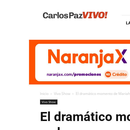
Carlos
Paz
Vivo
L
Inicio
Vivo Show
El dramático momento de Mariah 
Vivo Show
El dramático m