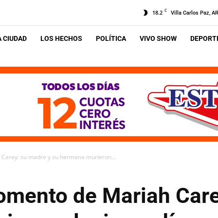
C
18.2
Villa Carlos Paz, A
A CIUDAD
LOS HECHOS
POLÍTICA
VIVO SHOW
DEPORTE
Carey: su madre y su hermana murieron...
omento de Mariah Care