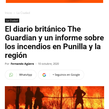
Inicio
La Ciudad
La Ciudad
El diario británico The
Guardian y un informe sobre
los incendios en Punilla y la
región
Por
Fernando Agüero
-
10 octubre, 2020
WhatsApp
+ Seguinos en Google