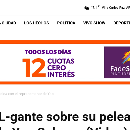
C
17.1
Villa Carlos Paz, A
A CIUDAD
LOS HECHOS
POLÍTICA
VIVO SHOW
DEPORTE
elea con el representante de Yao...
L-gante sobre su pelea