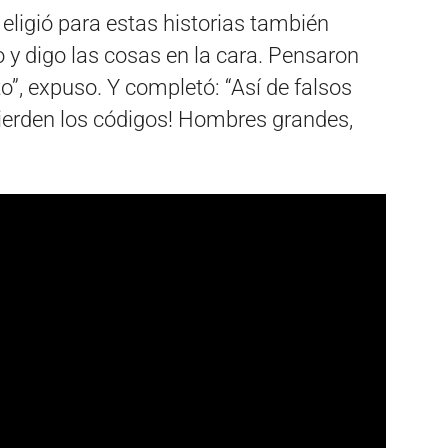
 eligió para estas historias también
o y digo las cosas en la cara. Pensaron
to”, expuso. Y completó: “Así de falsos
ierden los códigos! Hombres grandes,