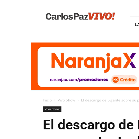
Carlos
Paz
Vivo
L
Inicio
Vivo Show
El descargo de L-gante sobre su p
Vivo Show
El descargo de 