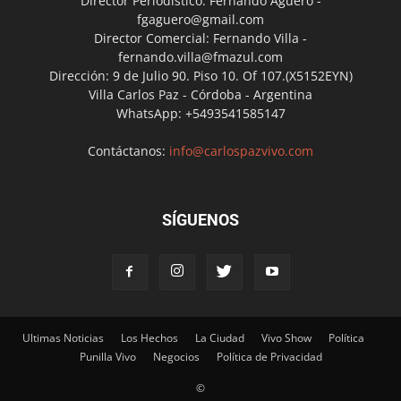
Director Periodístico: Fernando Agüero -
fgaguero@gmail.com
Director Comercial: Fernando Villa -
fernando.villa@fmazul.com
Dirección: 9 de Julio 90. Piso 10. Of 107.(X5152EYN)
Villa Carlos Paz - Córdoba - Argentina
WhatsApp: +5493541585147
Contáctanos:
info@carlospazvivo.com
SÍGUENOS
Ultimas Noticias
Los Hechos
La Ciudad
Vivo Show
Política
Punilla Vivo
Negocios
Política de Privacidad
©