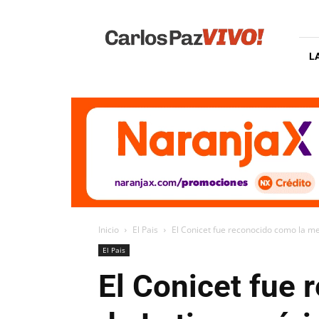
Carlos
Paz
Vivo
L
Inicio
El Pais
El Conicet fue reconocido como la me
El Pais
El Conicet fue 