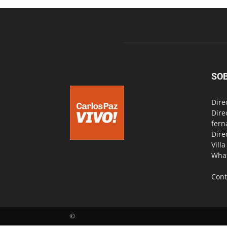
SO
Dire
Dire
fern
Dire
Vill
Wha
Cont
©