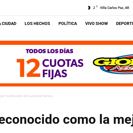
C
2
Villa Carlos Paz, AR
A CIUDAD
LOS HECHOS
POLÍTICA
VIVO SHOW
DEPORTE
jor institución de Latinoamérica
reconocido como la mej