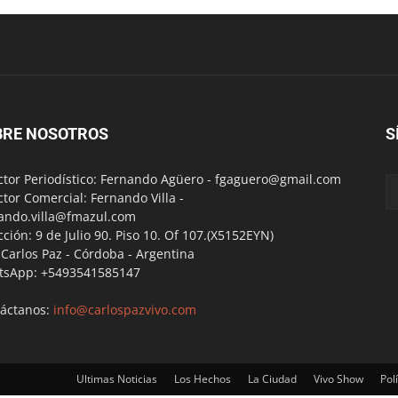
BRE NOSOTROS
S
ctor Periodístico: Fernando Agüero -
fgaguero@gmail.com
ctor Comercial: Fernando Villa -
ando.villa@fmazul.com
cción: 9 de Julio 90. Piso 10. Of 107.(X5152EYN)
a Carlos Paz - Córdoba - Argentina
tsApp: +5493541585147
áctanos:
info@carlospazvivo.com
Ultimas Noticias
Los Hechos
La Ciudad
Vivo Show
Polí