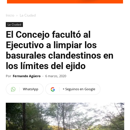
Inicio
La Ciudad
La Ciudad
El Concejo facultó al
Ejecutivo a limpiar los
basurales clandestinos en
los límites del ejido
Por
Fernando Agüero
-
6 marzo, 2020
WhatsApp
+ Seguinos en Google